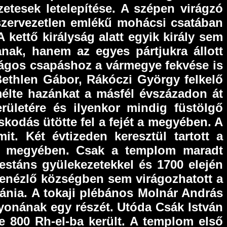
rzetesek letelepítése. A szépen virágzó
 szervezetlen emlékű mohácsi csatában
kettő királyság alatt egyik király sem
nak, hanem az egyes pártjukra állott
zágos csapáshoz a vármegye fekvése is
Bethlen Gábor, Rákóczi György felkelő
mélte hazánkat a másfél évszázadon át
rületére és ilyenkor mindig füstölgő
kodás ütötte fel a fejét a megyében. A
t. Két évtizeden keresztül tartott a
cs megyében. Csak a templom maradt
testáns gyülekezetekkel és 1700 elején
Kenézlő községben sem virágozhatott a
ánia. A tokaji plébános Molnár András
yonának egy részét. Utóda Csák István
e 800 Rh-el-ba került. A templom első