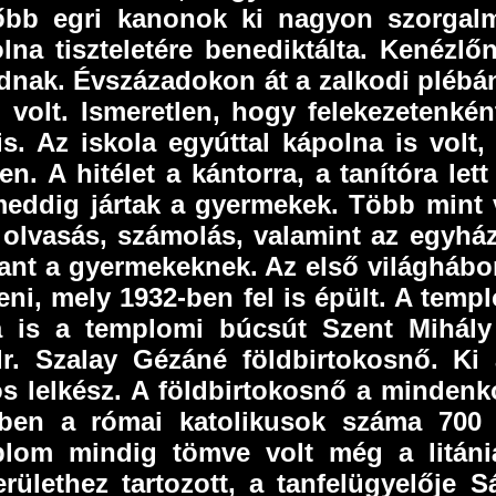
sőbb egri kanonok ki nagyon szorgalm
na tiszteletére benediktálta. Kenézl
nak. Évszázadokon át a zalkodi plébáno
volt. Ismeretlen, hogy felekezetenké
is. Az iskola egyúttal kápolna is vol
n. A hitélet a kántorra, a tanítóra lett 
eddig jártak a gyermekek. Több mint 
, olvasás, számolás, valamint az egyház
ttant a gyermekeknek. Az első világháb
eni, mely 1932-ben fel is épült. A temp
ma is a templomi búcsút Szent Mihál
. Szalay Gézáné földbirtokosnő. Ki a 
s lelkész. A földbirtokosnő a mindenk
őben a római katolikusok száma 700 f
plom mindig tömve volt még a litáni
ülethez tartozott, a tanfelügyelője S