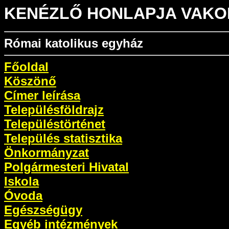
KENÉZLŐ HONLAPJA VAKO
Római katolikus egyház
Főoldal
Köszönő
Címer leírása
Településföldrajz
Településtörténet
Település statisztika
Önkormányzat
Polgármesteri Hivatal
Iskola
Óvoda
Egészségügy
Egyéb intézmények