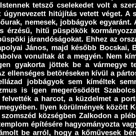
n Istennek tetsző cselekedet volt a sze
 úgynevezett hitújítás vetett véget. A
Főurak, nemesek, jobbágyok egyaránt. A 
s érzésű, hitű püspökök kormányozza
a püspöki járandóságokat. Ehhez az ors
apolyai János, majd később Bocskai, 
rabolva vonultak át a megyén. Nem kí
gen gyakorta jöttek be a vármegye te
ellenséges betöréseken kívül a pártos
ellázad jobbágyok sem kíméltek semmi
izmus is igen megerősödött Szabol
felvették a harcot, a küzdelmet a por
 megyében. Ilyen körülmények között 
a a szomszéd községben Zalkodon a pléb
 templom építésére hagyományozta vag
számolt be arról, hogy a kőművesek bér