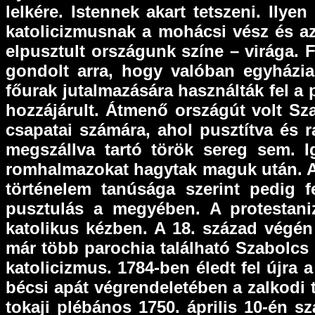
lelkére. Istennek akart tetszeni. Ilye
katolicizmusnak a mohácsi vész és az
elpusztult országunk színe – virága. 
gondolt arra, hogy valóban egyházia
főurak jutalmazására használták fel 
hozzájárult. Átmenő országút volt Sz
csapatai számára, ahol pusztítva és 
megszállva tartó török sereg sem. I
romhalmazokat hagytak maguk után. Az 
történelem tanúsága szerint pedig f
pusztulás a megyében. A protestan
katolikus kézben. A 18. század végén 
már több parochia található Szabolcs
katolicizmus. 1784-ben éledt fel újr
bécsi apát végrendeletében a zalkodi
tokaji plébános 1750. április 10-én 