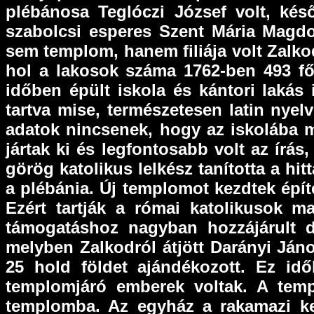
plébánosa Teglóczi József volt, ké
szabolcsi esperes Szent Mária Magdol
sem templom, hanem filiája volt Zalkod
hol a lakosok száma 1762-ben 493 fő 
időben épült iskola és kántori lakás 
tartva mise, természetesen latin nyelve
adatok nincsenek, hogy az iskolába m
jártak ki és legfontosabb volt az írás
görög katolikus lelkész tanította a hi
a plébánia. Új templomot kezdtek épít
Ezért tartják a római katolikusok 
támogatáshoz nagyban hozzájárult dr
melyben Zalkodról átjött Darányi Jáno
25 hold földet ajándékozott. Ez id
templomjáró emberek voltak. A tem
templomba. Az egyház a rakamazi ker