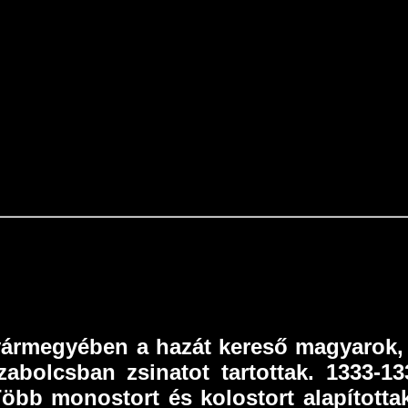
 vármegyében a hazát kereső magyarok, 
abolcsban zsinatot tartottak. 1333-1
 Több monostort és kolostort alapított