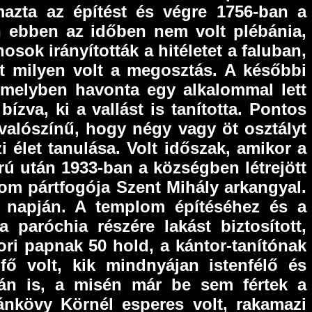
azta az építést és végre 1756-ban a
őn ebben az időben nem volt plébánia,
sok irányították a hitéletet a faluban,
nt milyen volt a megosztás. A későbbi
t, melyben havonta egy alkalommal lett
bízva, ki a vallást is tanította. Pontos
valószínű, hogy négy vagy öt osztályt
i élet tanulása. Volt időszak, amikor a
orú után 1933-ban a községben létrejött
lom pártfogója Szent Mihály arkangyal.
y napján. A templom építéséhez és a
paróchia részére lakást biztosított,
ori papnak 50 hold, a kántor-tanítónak
ő volt, kik mindnyájan istenfélő és
án is, a misén már be sem fértek a
ánkövy Körnél esperes volt, rakamazi