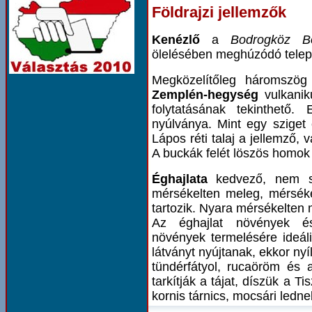
Földrajzi jellemzők
Kenézlő
a
Bodrogköz B
ölelésében meghúzódó telep
Megközelítőleg háromszög
Zemplén-hegység
vulkanik
folytatásának tekinthető.
nyúlványa. Mint egy sziget
Lápos réti talaj a jellemző,
A buckák felét löszös homok 
Éghajlata
kedvező, nem sz
mérsékelten meleg, mérsékel
tartozik. Nyara mérsékelten 
Az éghajlat növények és
növények termelésére ideáli
látványt nyújtanak, ekkor nyí
tündérfátyol, rucaöröm és
tarkítják a tájat, díszük a Ti
kornis tárnics, mocsári ledne