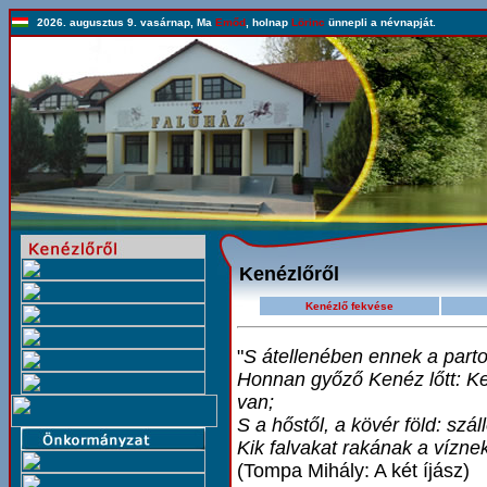
2026. augusztus 9. vasárnap, Ma
Emőd
, holnap
Lörinc
ünnepli a névnapját.
Kenézlőről
Kenézlő fekvése
"
S átellenében ennek a part
Honnan győző Kenéz lőtt: Ke
van;
S a hőstől, a kövér föld: szállot
Kik falvakat rakának a víznek
(Tompa Mihály: A két íjász)