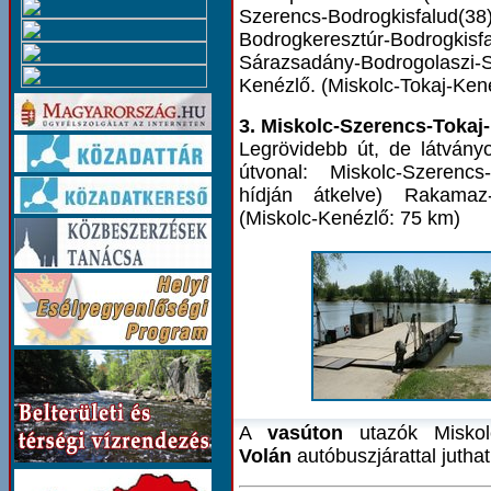
Szerencs-Bodrogkisfalu
Bodrogkeresztúr-Bodrogkisfa
Sárazsadány-Bodrogolaszi-
Kenézlő. (Miskolc-Tokaj-Ken
3. Miskolc-Szerencs-Toka
Legrövidebb út, de látván
útvonal: Miskolc-Szerencs
hídján átkelve) Rakamaz-
(Miskolc-Kenézlő: 75 km)
A
vasúton
utazók Miskolc
Volán
autóbuszjárattal jutha