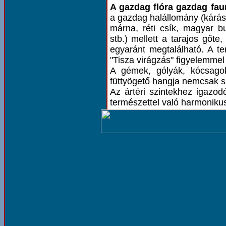
A gazdag flóra gazdag faun
a gazdag halállomány (kárás
márna, réti csík, magyar b
stb.) mellett a tarajos gőte
egyaránt megtalálható. A t
"Tisza virágzás" figyelemmel
A gémek, gólyák, kócsagok,
füttyögető hangja nemcsak sz
Az ártéri szintekhez igazod
természettel való harmonik