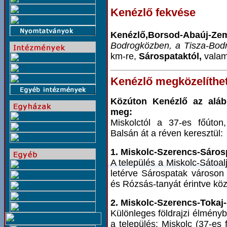
Kenézlő fekvése
Kenézlő,Borsod-Abaúj-
Bodrogközben, a Tisza-Bodr
km-re,
Sárospataktól,
valam
Kenézlő megközelíthe
Közúton Kenézlő az alább
meg:
Miskolctól a 37-es főúton,
Balsán át a réven keresztül:
1. Miskolc-Szerencs-Sáros
A település a Miskolc-Sátoalj
letérve Sárospatak városon
és Rózsás-tanyát érintve kö
2. Miskolc-Szerencs-Tokaj
Különleges földrajzi élmény
a település: Miskolc (37-es