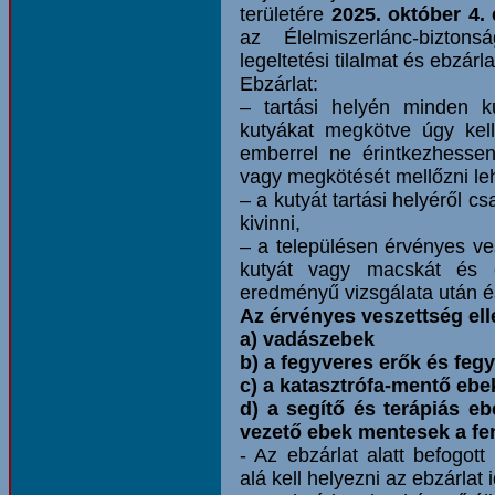
területére
2025. október 4. 
az Élelmiszerlánc-bizton
legeltetési tilalmat és ebzárl
Ebzárlat:
– tartási helyén minden ku
kutyákat megkötve úgy kell
emberrel ne érintkezhessen
vagy megkötését mellőzni le
– a kutyát tartási helyéről 
kivinni,
– a településen érvényes ve
kutyát vagy macskát és c
eredményű vizsgálata után é
Az érvényes veszettség ell
a) vadászebek
b) a fegyveres erők és fegy
c) a katasztrófa-mentő ebe
d) a segítő és terápiás eb
vezető ebek mentesek a fent
- Az ebzárlat alatt befogot
alá kell helyezni az ebzárlat 