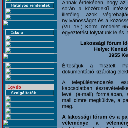
Annak érdekében, hogy az é
során a közérdekű intézk
illetőleg azok végrehaj
nyilvánosságot és a közössé
(VII. 15.) Korm. rendelet 6
egyeztetést folytatunk le és 
Lakossági fórum ide
Helye: Kenézl
3955 Ken
Értesítjük a Tisztelt P
dokumentáció kizárólag elek
A településrendezési es
kapcsolatban észrevételeike
levél (e-mail) formájában,
mail címre megküldve, a par
meg.
A lakossági fórum és a pa
véleménye a véleménye