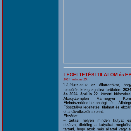
LEGELTETÉSI TILALOM és E
2024. március 25.
Tájékozt
atjuk az állattartókat, ho
település közigazgatási területére
2024
és 2024. április 22.
közötti időszakra
Abaúj-Zemplén Vármegyei Kormá
Élelmiszerlánc-biztonsági és Állateg
Főosztálya legeltetési tilalmat és ebzár
el a következők szerint:
Ebzárlat:
– tartási helyén minden kutyát é
elzárva, illetőleg a kutyákat megkötv
tartani, hogy azok más állattal vagy 