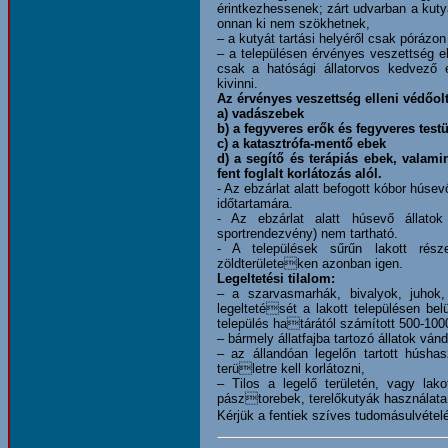
érintkezhessenek; zárt udvarban a kuty
onnan ki nem szökhetnek,
– a kutyát tartási helyéről csak pórázon
– a településen érvényes veszettség e
csak a hatósági állatorvos kedvező 
kivinni.
Az érvényes veszettség elleni védőol
a) vadászebek
b) a fegyveres erők és fegyveres testü
c) a katasztrófa-mentő ebek
d) a segítő és terápiás ebek, valam
fent foglalt korlátozás alól.
- Az ebzárlat alatt befogott kóbor húsev
időtartamára.
- Az ebzárlat alatt húsevő állatok 
sportrendezvény) nem tartható.
- A települések sűrűn lakott része
zöldterületeken azonban igen.
Legeltetési tilalom:
– a szarvasmarhák, bivalyok, juhok
legeltetését a lakott településen belü
település határától számított 500-100
– bármely állatfajba tartozó állatok vánd
– az állandóan legelőn tartott húsha
területre kell korlátozni,
– Tilos a legelő területén, vagy lako
pásztorebek, terelőkutyák használata
Kérjük a fentiek szíves tudomásulvétel