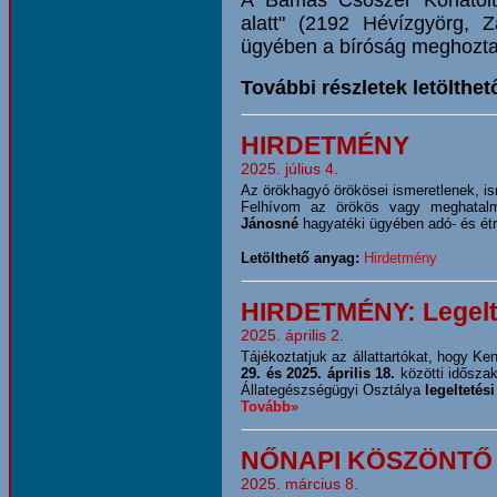
A Bamas Csőszer Korlátolt
alatt" (2192 Hévízgyörg, Z
ügyében a bíróság meghozta
További részletek letölthet
HIRDETMÉNY
2025. július 4.
Az örökhagyó örökösei ismeretlenek, is
Felhívom az örökös vagy meghatalm
Jánosné
hagyatéki ügyében adó- és étrék
Letölthető anyag:
Hirdetmény
HIRDETMÉNY: Legeltet
2025. április 2.
Tájékoztatjuk az állattartókat, hogy Ke
29. és 2025. április 18.
közötti időszak
Állategészségügyi Osztálya
legeltetési
Tovább»
NŐNAPI KÖSZÖNTŐ
2025. március 8.