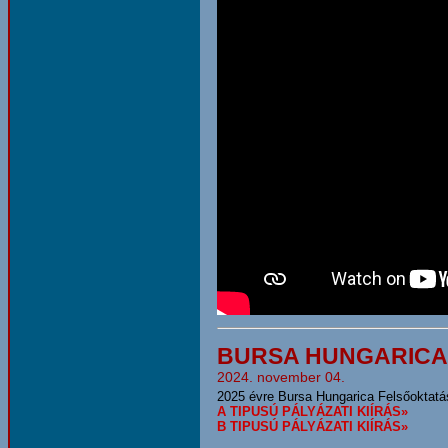
BURSA HUNGARICA 
2024. november 04.
2025 évre Bursa Hungarica Felsőoktatá
A TIPUSÚ PÁLYÁZATI KIÍRÁS»
B TIPUSÚ PÁLYÁZATI KIÍRÁS»