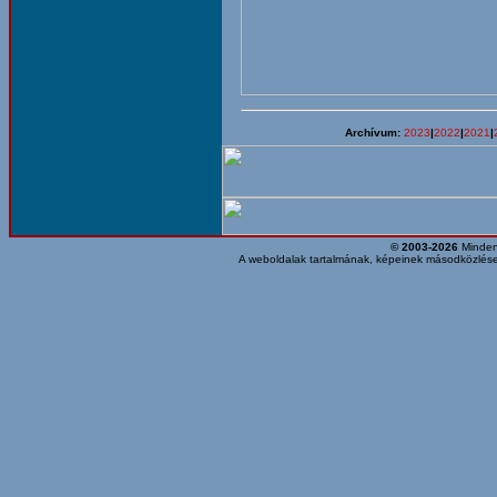
Archívum:
2023
|
2022
|
2021
|
© 2003-2026
Minden 
A weboldalak tartalmának, képeinek másodközlése,