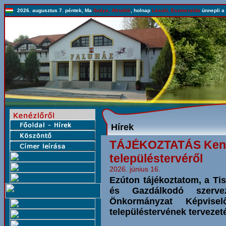
2026. augusztus 7. péntek, Ma
Ibolya, Afrodité
, holnap
László, Eszmeralda
ünnepli a 
Hírek
TÁJÉKOZTATÁS Kené
településtervéről
2026. június 16.
Ezúton tájékoztatom, a Tis
és Gazdálkodó szerve
Önkormányzat Képvisel
településtervének tervezet