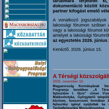
tartalmára terjedhet k
dokumentáció között közv
partner kifogást emelő vél
A vonatkozó jogszabályok
lakossági fórumon szóban a
vagy a lakossági fórumot kö
amelyet a lakossági fórumró
az egyeztetés 2026. június 
Kenézlő, 2026. június 15.
A Térségi közszolgálta
2025. november 10.
Magyarország Kormányának Ver
Programja keretében „A Térség
fejlesztése I. fázis” címen Vis
Makkoshotyka, Györgytarló települ
közösen, konzorciumi formában 2
fejlesztési igényt nyújtottak be
Területfejlesztési Minisztériumhoz.