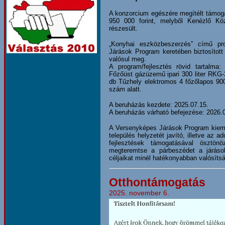
A konzorcium egészére megítélt támog
950 000 forint, melyből Kenézlő K
részesült.
„Konyhai eszközbeszerzés” című pr
Járások Program keretében biztosított
valósul meg.
A program/fejlesztés rövid tartalma
Főzőüst gázüzemű ipari 300 liter RKG-3
db Tűzhely elektromos 4 főzőlapos 900
szám alatt.
A beruházás kezdete: 2025.07.15.
A beruházás várható befejezése: 2026.
A Versenyképes Járások Program kiemel
település helyzetét javító, illetve az 
fejlesztések támogatásával ösztön
megteremtse a párbeszédet a járáso
céljaikat minél hatékonyabban valósíts
Otthontámogatás
2025. november 6.