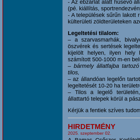
- Az ebzárlat alatt húsevő á
(pé. kiállítás, sportrendezvé
- A települések sűrűn lakott 
külterületi zöldterületeken a
Legeltetési tilalom:
– a szarvasmarhák, bivaly
öszvérek és sertések legelte
kijelölt helyen, ilyen hely
számított 500-1000 m-en belü
– bármely állatfajba tartozó
tilos,
– az állandóan legelőn tart
legeltetését 10-20 ha területr
– Tilos a legelő területén
állattartó telepek körül a pá
Kérjük a fentiek szíves tudom
HIRDETMÉNY
2025. szeptember 02.