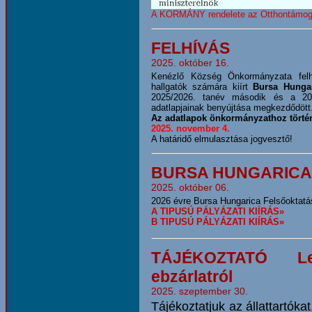
A KORMÁNY rendelete az Otthontámog
FELHÍVÁS
2025. október 16.
Kenézlő Község Önkormányzata felhív
hallgatók számára kiírt
Bursa Hunga
2025/2026. tanév második és a 202
adatlapjainak benyújtása megkezdődött
Az adatlapok önkormányzathoz történ
2025. november 4.
A határidő elmulasztása jogvesztő!
BURSA HUNGARICA 
2025. október 06.
2026 évre Bursa Hungarica Felsőoktatá
A TIPUSÚ PÁLYÁZATI KIÍRÁS»
B TIPUSÚ PÁLYÁZATI KIÍRÁS»
TÁJÉKOZTATÓ Leg
ebzárlatról
2025. szeptember 30.
Tájékoztatjuk az állattartóka