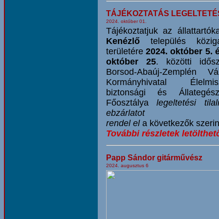
TÁJÉKOZTATÁS LEGELTETÉ
2024. október 01.
Tájékoztatjuk az állattartók
Kenézlő
település köziga
területére
2024. október 5. 
október 25
. közötti idős
Borsod-Abaúj-Zemplén Vá
Kormányhivatal Élelmisz
biztonsági és Állategész
Főosztálya
legeltetési til
ebzárlatot
rendel el
a következők szerin
További részletek letölthet
Papp Sándor gitárművész
2024. augusztus 6