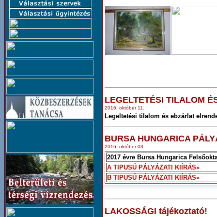
LEGELTETÉSI TILALOM É
2016. október 11.
Legeltetési tilalom és ebzárlat elrend
BURSA HUNGARICA PÁLYÁ
2016. október 03.
2017 évre Bursa Hungarica Felsőokta
A TIPUSÚ PÁLYÁZATI KIÍRÁS»
B TIPUSÚ PÁLYÁZATI KIÍRÁS»
LAKOSSÁGI tájékoztató!