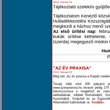
2016. február 02.
Tájékoztató szelektív gyűjtőe
Tájékoztatom Kenézlő község
Hulladékkezelési Közszolgált
megkezdi a házhoz menő szel
Az első ürítési nap
: febr
kukák ürítése kéthetente,
(szerda) megegyező módon t
Hun
p
"AZ ÉV PRAXISA"
2016. február 02.
Még tart „Az év praxisa a Kárpát meden
Tavaly több mint 200 pályázó jav
www.azevpraxisa.hu olvasói pedig 174 
háromszorosa a megelőző év voksai
weboldalnak, többek Romániából, Szer
Ausztriából, Svájcból és az Egyesül
Államokból kattintottak rá.
Tovább»