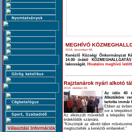
MEGHÍVÓ KÖZMEGHALL
2016. december 08.
Kenézlő Községi Önkormányzat Kép
14.00 órától KÖZMEGHALLGATÁST 
lakosságát.
Hivatalos meghívó letölt
Rajztanárok nyári alkotó t
2016. október 20.
Az idén 40 é
Alkotóköre re
tartotta immár
Ebben az évben 
sor a településr
Az elkészült művekből a település fal
érdeklődők számára.
"Köszönjük az alkotó tábor művészeinek
megtisztelték a kenézlői embereket."