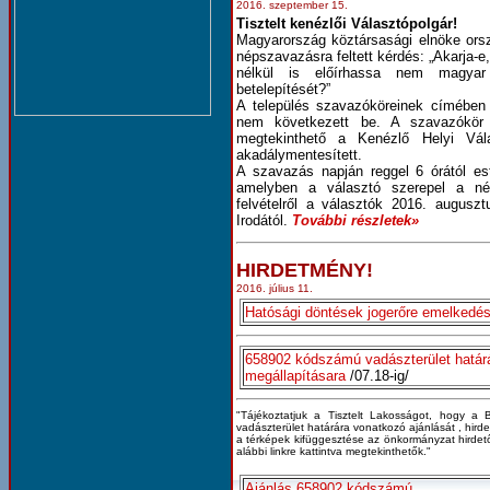
2016. szeptember 15.
Tisztelt kenézlői Választópolgár!
Magyarország köztársasági elnöke ors
népszavazásra feltett kérdés: „Akarja-
nélkül is előírhassa nem magyar 
betelepítését?”
A település szavazóköreinek címében 
nem következett be. A szavazókör 
megtekinthető a Kenézlő Helyi Vál
akadálymentesített.
A szavazás napján reggel 6 órától es
amelyben a választó szerepel a né
felvételről a választók 2016. augusz
Irodától.
T
ovábbi részletek»
HIRDETMÉNY!
2016. július 11.
Hatósági döntések jogerőre emelkedé
658902 kódszámú vadászterület határ
megállapításara
/07.18-ig/
"Tájékoztatjuk a Tisztelt Lakosságot, hogy 
vadászterület határára vonatkozó ajánlását , hird
a térképek kifüggesztése az önkormányzat hirdető
alábbi linkre kattintva megtekinthetők."
Ajánlás 658902 kódszámú