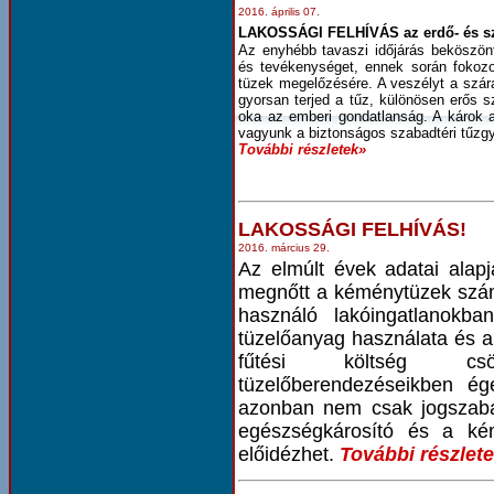
2016. április 07.
LAKOSSÁGI FELHÍVÁS
az erdő- és 
Az enyhébb tavaszi időjárás beköszön
és tevékenységet, ennek során fokozot
tüzek megelőzésére. A veszélyt a szár
gyorsan terjed a tűz, különösen erős s
oka az emberi gondatlanság. A károk 
vagyunk a biztonságos szabadtéri tűzgy
További részletek»
LAKOSSÁGI FELHÍVÁS!
2016. március 29.
Az elmúlt évek adatai alap
megnőtt a kéménytüzek szám
használó lakóingatlanok
tüzelőanyag használata és 
fűtési költség cs
tüzelőberendezéseikben ége
azonban nem csak jogszabá
egészségkárosító és a kém
előidézhet.
További részlet